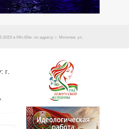
023 в 09ч.00м. по адресу: г. Могилев, ул.
 г.
и